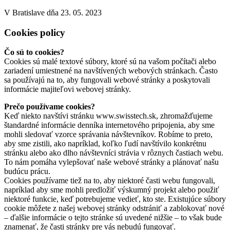
V Bratislave dňa 23. 05. 2023
Cookies policy
Čo sú to cookies?
Cookies sú malé textové súbory, ktoré sú na vašom počítači alebo
zariadení umiestnené na navštívených webových stránkach. Často
sa používajú na to, aby fungovali webové stránky a poskytovali
informácie majiteľovi webovej stránky.
Prečo používame cookies?
Keď niekto navštívi stránku www.swisstech.sk, zhromažďujeme
štandardné informácie denníka internetového pripojenia, aby sme
mohli sledovať vzorce správania návštevníkov. Robíme to preto,
aby sme zistili, ako napríklad, koľko ľudí navštívilo konkrétnu
stránku alebo ako dlho návštevníci strávia v rôznych častiach webu.
To nám pomáha vylepšovať naše webové stránky a plánovať našu
budúcu prácu.
Cookies používame tiež na to, aby niektoré časti webu fungovali,
napríklad aby sme mohli predložiť výskumný projekt alebo použiť
niektoré funkcie, keď potrebujeme vedieť, kto ste. Existujúce súbory
cookie môžete z našej webovej stránky odstrániť a zablokovať nové
– ďalšie informácie o tejto stránke sú uvedené nižšie – to však bude
znamenať, že časti stránky pre vás nebudú fungovať.