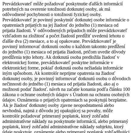
Prevádzkovateľ môže požadovať poskytnutie ďalších informácií
potrebných na overenie totožnosti dotknutej osoby, ak má
odôvodnené pochybnosti o totožnosti fyzickej osoby.
Prevádzkovateľ je povinný poskytnúť dotknutej osobe informácie o
opatreniach prijatých na jej žiadosť do jedného (1) mesiaca od
prijatia žiadosti. V odôvodnených prípadoch môže prevádzkovateľ
vzhľadom na zložitosť a počet žiadostí predĺžiť uvedenú lehotu o
ďalšie dva (2) mesiace, a to aj opakovane. Prevádzkovateľ je
povinný informovať dotknutú osobu o každom takomto predĺžení
do jedného (1) mesiaca od prijatia žiadosti, pričom uvedie dôvody
predĺženia tejto lehoty. Ak dotknutá osoba predložila žiadosť v
elektronickej forme, prevádzkovateľ poskytne informácie v
elektronickej forme, pokiaľ dotknutá osoba nežiadala informácie
iným spôsobom. Ak kontrolór neprijme opatrenia na žiadosť
dotknutej osoby, je povinný informovať dotknutú osobu o dôvodoch
nečinnosti do jedného (1) mesiaca od prijatia žiadosti, ako aj o
možnosti podať žiadosť. návrh na začatie konania podľa článku 100
zákona o ochrane osobných údajov s Úradom na ochranu osobných
údajov. Oznámenia o prijatých opatreniach sa poskytujú bezplatne.
Ak je žiadosť dotknutej osoby zjavne neopodstatnená alebo
nevhodná, najmä z dôvodu jej opakujúcej sa povahy, môže
kontrolór požadovať primeraný poplatok, ktorý zohľadní
administratívne náklady na poskytnutie informácií, alebo primeraný
poplatok, ktorý zohľadní administratívne náklady subjektu, ktorý
údaje poskytuje. oznámenie alebo primeraný poplatok zohľadňujúci