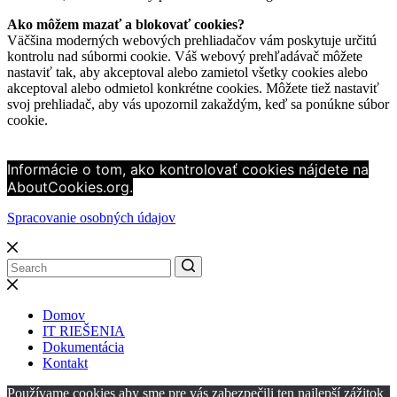
Ako môžem mazať a blokovať cookies?
Väčšina moderných webových prehliadačov vám poskytuje určitú
kontrolu nad súbormi cookie. Váš webový prehľadávač môžete
nastaviť tak, aby akceptoval alebo zamietol všetky cookies alebo
akceptoval alebo odmietol konkrétne cookies. Môžete tiež nastaviť
svoj prehliadač, aby vás upozornil zakaždým, keď sa ponúkne súbor
cookie.
Informácie o tom, ako kontrolovať cookies nájdete na
AboutCookies.org.
Spracovanie osobných údajov
Domov
IT RIEŠENIA
Dokumentácia
Kontakt
Používame cookies aby sme pre vás zabezpečili ten najlepší zážitok