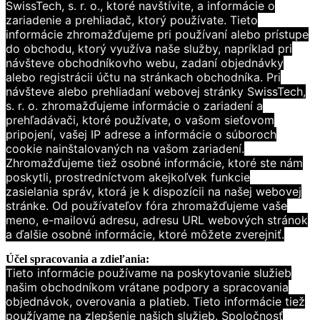
SwissTech, s. r. o., ktoré navštívite, a informácie o
zariadenie a prehliadač, ktorý používate. Tieto
informácie
zhromažďujeme pri používaní alebo prístupe
do obchodu, ktorý využíva naše služby, napríklad
pri
návšteve obchodníkovho webu, zadaní objednávky
alebo registrácii účtu na stránkach
obchodníka. Pri
návšteve alebo prehliadaní webovej stránky SwissTech,
s. r. o. zhromažďujeme informácie o zariadení a
prehľadávači, ktoré používate, o vašom sieťovom
pripojení, vašej IP adrese a
informácie o súboroch
cookie nainštalovaných na vašom zariadení.
Zhromažďujeme tiež
osobné informácie, ktoré ste nám
poskytli, prostredníctvom akejkoľvek funkcie
zasielania
správ, ktorá je k dispozícii na našej webovej
stránke. Od používateľov fóra zhromažďujeme
vaše
meno, e-mailovú adresu, adresu URL webových stránok
a ďalšie osobné informácie, ktoré
môžete zverejniť.
Účel spracovania a zdieľania:
Tieto informácie používame na poskytovanie služieb
našim obchodníkom vrátane podpory a spracovania
objednávok, overovania a platieb. Tieto informácie tiež
používame na zlepšenie našich služieb. Spoločnosť