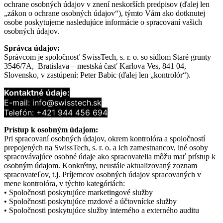
ochrane osobných údajov v znení neskorších predpisov (ďalej len
„zákon o ochrane osobných údajov“), týmto Vám ako dotknutej
osobe poskytujeme nasledujúce informácie o spracovaní vašich
osobných údajov.
Správca údajov:
Správcom je spoločnosť SwissTech, s. r. o. so sídlom Staré grunty
3546/7A, Bratislava – mestská časť Karlova Ves, 841 04,
Slovensko, v zastúpení: Peter Babic (ďalej len „kontrolór“).
Kontaktné údaje:
E-mail: info@swisstech.sk
Telefón: +421 944 456 694
Prístup k osobným údajom:
Pri spracovaní osobných údajov, okrem kontrolóra a spoločností
prepojených na SwissTech, s. r. o. a ich zamestnancov, iné osoby
spracovávajúce osobné údaje ako spracovatelia môžu mať prístup k
osobným údajom. Konkrétny, neustále aktualizovaný zoznam
spracovateľov, t.j. Príjemcov osobných údajov spracovaných v
mene kontrolóra, v týchto kategóriách:
• Spoločnosti poskytujúce marketingové služby
• Spoločnosti poskytujúce mzdové a účtovnícke služby
• Spoločnosti poskytujúce služby interného a externého auditu