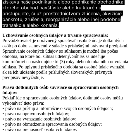
získava naše podnikanie alebo podnikanie obchodníka,
ktorého obchod navštívite alebo ku ktorému
pristupujete, či už prostredníctvom zlúčenia, akvizície,
bankrotu, zrušenia, reorganizácie alebo inej podobnej
transakcie alebo konania.
Uchovávanie osobných údajov a trvanie spracovania:
Prevádzkovateľ je oprávnený spracúvať osobné údaje dotknutých
osôb po dobu stanovenú v súlade s príslušnými právnymi predpismi.
Spracúvanie osobných údajov so súhlasom je možné iba počas
obdobia, na ktoré bol súhlas udelený. Súhlas sa udeľuje
kontrolórovi na nasledujúce tri (3) roky alebo do okamihu odvolania
súhlasu. Po uplynutí príslušného obdobia sa osobné údaje vymažú,
ak sa ich uloženie podľa príslušných slovenských právnych
predpisov nevyžaduje.
Práva dotknutých osôb súvisiace so spracovaním osobných
údajov:
Pokiaľ ide o spracovanie osobných údajov, dotknuté osoby môžu
vykonávať tieto práva:
• právo na prístup a informácie o svojich osobných údajoch;
• právo na opravu osobných údajov;
• právo na vymazanie osobných údajov;
• právo na obmedzenie spracovania osobných údajov;
• právo na prenosnosť osobných údajov;