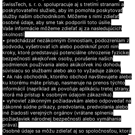
SwissTech, s. r. o. spolupracuje aj s tretími stranami a
poskytovateľmi služieb, aby im pomohla poskytovať
služby našim obchodníkom. Môžeme s nimi zdieľať
osobné údaje, aby sme tak podporili toto úsilie.
Vaše informácie môžeme zdieľať aj za nasledujúcich
okolností:
• predchádzať nezákonným činnostiam, podozreniam z
podvodu, vyšetrovať ich alebo podniknúť proti nim
kroky, ktoré predstavujú potenciálne ohrozenie fyzickej
bezpečnosti akejkoľvek osoby, porušenie našich
podmienok používania alebo akúkoľvek inú dohodu
súvisiacu so službami alebo ako to vyžaduje zákon,
• Ak nás obchodník, ktorého obchod navštevujete alebo
ku ktorému máte prístup, nasmeruje na prenos týchto
informácií (napríklad ak povoľuje aplikáciu tretej strany,
ktorá má prístup k osobným údajom zákazníka).
• vyhovieť zákonným požiadavkám alebo odpovedať na
zákonné súdne príkazy, predvolania, predvolania alebo
iné žiadosti verejných orgánov (vrátane splnenia
požiadaviek národnej bezpečnosti alebo vymáhania
práva).
Osobné údaje sa môžu zdieľať aj so spoločnosťou, ktorá