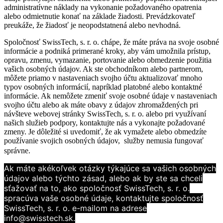
administratívne náklady na vykonanie požadovaného opatrenia
alebo odmietnutie konať na základe žiadosti. Prevádzkovateľ
preukáže, že žiadosť je neopodstatnená alebo nevhodná.
Spoločnosť SwissTech, s. r. o. chápe, že máte práva na svoje osobné
informácie a podniká primerané kroky, aby vám umožnila prístup,
opravu, zmenu, vymazanie, portovanie alebo obmedzenie použitia
vašich osobných údajov. Ak ste obchodníkom alebo partnerom,
môžete priamo v nastaveniach svojho účtu aktualizovať mnoho
typov osobných informácií, napríklad platobné alebo kontaktné
informácie. Ak nemôžete zmeniť svoje osobné údaje v nastaveniach
svojho účtu alebo ak máte obavy z údajov zhromaždených pri
návšteve webovej stránky SwissTech, s. r. o. alebo pri využívaní
našich služieb podpory, kontaktujte nás a vykonajte požadované
zmeny. Je dôležité si uvedomiť, že ak vymažete alebo obmedzíte
používanie svojich osobných údajov, služby nemusia fungovať
správne.
Ak máte akékoľvek otázky týkajúce sa vašich osobných
údajov alebo týchto zásad, alebo ak by
ste sa chceli
sťažovať na to, ako spoločnosť SwissTech, s. r. o.
spracúva vaše osobné údaje, kontaktujte
spoločnosť
SwissTech, s. r. o. e-mailom na adrese
info@swisstech.sk.