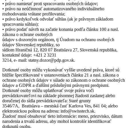
• právo namietať proti spracovaniu osobných údajov;
• právo na neúčinnosť automatizovaného individuálneho
rozhodovania vrátane profilovania;
• právo kedykoľvek odvolať súhlas (ak je právnym základom
spracovania súhlas);
• právo podať návrh na začatie konania podľa článku 100 a nasl.
zákona o ochrane osobných
údajov s dozorným orgánom, tj Úradom na ochranu osobných
údajov Slovenskej republiky, so
sídlom Hraničná 12, 820 07 Bratislava 27, Slovenská republika,
kontaktné údaje: +421 2 3231
3214, e- mail: statny.dozor@pdp.gov.sk.
Dotknuté osoby môžu vykonávať vyššie uvedené práva, ktoré sú
bližšie špecifikované v ustanoveniach článku 21 a nasl. zákona o
ochrane osobných údajov v súlade so zákonom o ochrane osobných
údajov a GDPR a ďalšími príslušnými právnymi predpismi.
Dotknuté osoby môžu uplatňovať svoje práva voči
prevádzkovateľovi na základe písomnej žiadosti zaslanej alebo
doručenej do sídla prevádzkovateľa: Staré grunty
3546/7A, Bratislava – mestská časť Karlova Ves, 841 04; alebo
elektronickou poštou na adresu: info@swisstech.sk.
Žiadosť musí obsahovať tieto informácie: meno, priezvisko, dátum
narodenia a trvalú adresu, aby mohol kontrolór identifikovať
dotknutú osobu.