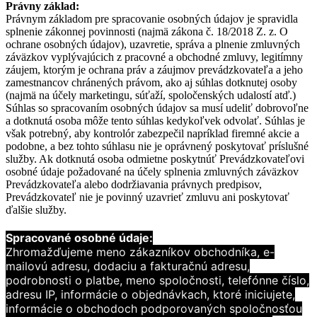
Právny základ:
Právnym základom pre spracovanie osobných údajov je spravidla
splnenie zákonnej povinnosti (najmä zákona č. 18/2018 Z. z. O
ochrane osobných údajov), uzavretie, správa a plnenie zmluvných
záväzkov vyplývajúcich z pracovné a obchodné zmluvy, legitímny
záujem, ktorým je ochrana práv a záujmov prevádzkovateľa a jeho
zamestnancov chránených právom, ako aj súhlas dotknutej osoby
(najmä na účely marketingu, súťaží, spoločenských udalostí atď.)
Súhlas so spracovaním osobných údajov sa musí udeliť dobrovoľne
a dotknutá osoba môže tento súhlas kedykoľvek odvolať. Súhlas je
však potrebný, aby kontrolór zabezpečil napríklad firemné akcie a
podobne, a bez tohto súhlasu nie je oprávnený poskytovať príslušné
služby. Ak dotknutá osoba odmietne poskytnúť Prevádzkovateľovi
osobné údaje požadované na účely splnenia zmluvných záväzkov
Prevádzkovateľa alebo dodržiavania právnych predpisov,
Prevádzkovateľ nie je povinný uzavrieť zmluvu ani poskytovať
ďalšie služby.
Spracované osobné údaje:
Zhromažďujeme meno zákazníkov obchodníka, e-
mailovú adresu, dodaciu a fakturačnú
adresu,
podrobnosti o platbe, meno spoločnosti, telefónne číslo,
adresu IP, informácie o
objednávkach, ktoré iniciujete,
informácie o obchodoch podporovaných spoločnosťou